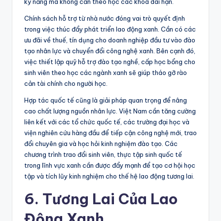
kỹ năng mà không cần theo học các khóa dài hạn.
Chính sách hỗ trợ từ nhà nước đóng vai trò quyết định
trong việc thúc đẩy phát triển lao động xanh. Cần có các
ưu đãi về thuế, tín dụng cho doanh nghiệp đầu tư vào đào
tạo nhân lực và chuyển đổi công nghệ xanh. Bên cạnh đó,
việc thiết lập quỹ hỗ trợ đào tạo nghề, cấp học bổng cho
sinh viên theo học các ngành xanh sẽ giúp tháo gỡ rào
cản tài chính cho người học.
Hợp tác quốc tế cũng là giải pháp quan trọng để nâng
cao chất lượng nguồn nhân lực. Việt Nam cần tăng cường
liên kết với các tổ chức quốc tế, các trường đại học và
viện nghiên cứu hàng đầu để tiếp cận công nghệ mới, trao
đổi chuyên gia và học hỏi kinh nghiệm đào tạo. Các
chương trình trao đổi sinh viên, thực tập sinh quốc tế
trong lĩnh vực xanh cần được đẩy mạnh để tạo cơ hội học
tập và tích lũy kinh nghiệm cho thế hệ lao động tương lai.
6. Tương Lai Của Lao
Động Xanh