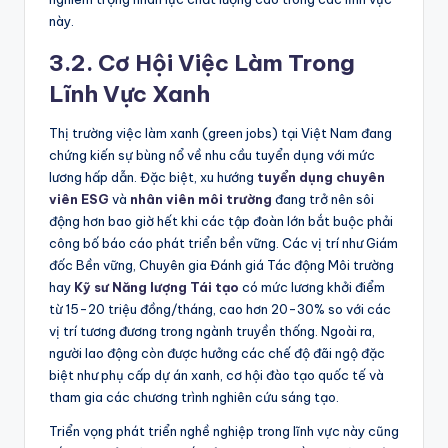
này.
3.2. Cơ Hội Việc Làm Trong
Lĩnh Vực Xanh
Thị trường việc làm xanh (
green jobs)
tại Việt Nam đang
chứng kiến sự bùng nổ về nhu cầu tuyển dụng với mức
lương hấp dẫn. Đặc biệt, xu hướng
tuyển dụng chuyên
viên ESG
và
nhân viên môi trường
đang trở nên sôi
động hơn bao giờ hết khi các tập đoàn lớn bắt buộc phải
công bố báo cáo phát triển bền vững. Các vị trí như Giám
đốc Bền vững, Chuyên gia Đánh giá Tác động Môi trường
hay
Kỹ sư Năng lượng Tái tạo
có mức lương khởi điểm
từ 15-20 triệu đồng/tháng, cao hơn 20-30% so với các
vị trí tương đương trong ngành truyền thống. Ngoài ra,
người lao động còn được hưởng các chế độ đãi ngộ đặc
biệt như phụ cấp dự án xanh, cơ hội đào tạo quốc tế và
tham gia các chương trình nghiên cứu sáng tạo.
Triển vọng phát triển nghề nghiệp trong lĩnh vực này cũng