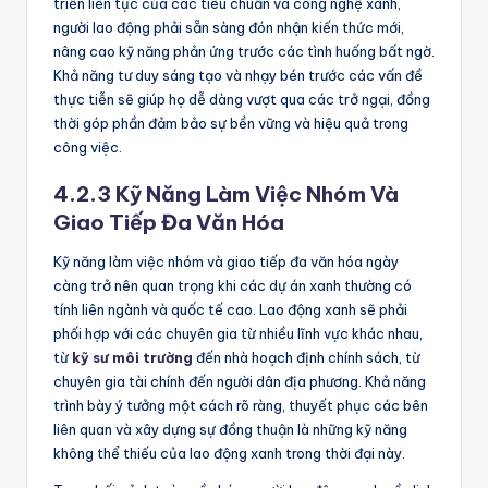
triển liên tục của các tiêu chuẩn và công nghệ xanh,
người lao động phải sẵn sàng đón nhận kiến thức mới,
nâng cao kỹ năng phản ứng trước các tình huống bất ngờ.
Khả năng tư duy sáng tạo và nhạy bén trước các vấn đề
thực tiễn sẽ giúp họ dễ dàng vượt qua các trở ngại, đồng
thời góp phần đảm bảo sự bền vững và hiệu quả trong
công việc.
4.2.3 Kỹ Năng Làm Việc Nhóm Và
Giao Tiếp Đa Văn Hóa
Kỹ năng làm việc nhóm và giao tiếp đa văn hóa ngày
càng trở nên quan trọng khi các dự án xanh thường có
tính liên ngành và quốc tế cao. Lao động xanh sẽ phải
phối hợp với các chuyên gia từ nhiều lĩnh vực khác nhau,
từ
kỹ sư môi trường
đến nhà hoạch định chính sách, từ
chuyên gia tài chính đến người dân địa phương. Khả năng
trình bày ý tưởng một cách rõ ràng, thuyết phục các bên
liên quan và xây dựng sự đồng thuận là những kỹ năng
không thể thiếu của lao động xanh trong thời đại này.