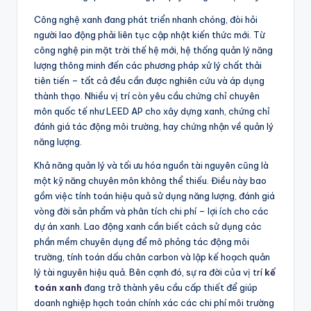
Công nghệ xanh đang phát triển nhanh chóng, đòi hỏi
người lao động phải liên tục cập nhật kiến thức mới. Từ
công nghệ pin mặt trời thế hệ mới, hệ thống quản lý năng
lượng thông minh đến các phương pháp xử lý chất thải
tiên tiến – tất cả đều cần được nghiên cứu và áp dụng
thành thạo. Nhiều vị trí còn yêu cầu chứng chỉ chuyên
môn quốc tế như LEED AP cho xây dựng xanh, chứng chỉ
đánh giá tác động môi trường, hay chứng nhận về quản lý
năng lượng.
Khả năng quản lý và tối ưu hóa nguồn tài nguyên cũng là
một kỹ năng chuyên môn không thể thiếu. Điều này bao
gồm việc tính toán hiệu quả sử dụng năng lượng, đánh giá
vòng đời sản phẩm và phân tích chi phí – lợi ích cho các
dự án xanh. Lao động xanh cần biết cách sử dụng các
phần mềm chuyên dụng để mô phỏng tác động môi
trường, tính toán dấu chân carbon và lập kế hoạch quản
lý tài nguyên hiệu quả.
Bên cạnh đó, sự ra đời của vị trí
kế
toán xanh
đang trở thành yêu cầu cấp thiết để giúp
doanh nghiệp hạch toán chính xác các chi phí môi trường