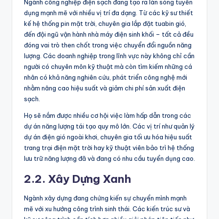
Ngành công nghiệp điện sạch đang tạo ra làn sóng tuyển
dụng mạnh mẽ với nhiều vị trí đa dạng. Từ các kỹ sư thiết
kế hệ thống pin mặt trời, chuyên gia lắp đặt tuabin gió,
đến đội ngũ vận hành nhà máy điện sinh khối – tất cả đều
đóng vai trò then chốt trong việc chuyển đổi nguồn năng
lượng. Các doanh nghiệp trong lĩnh vực này không chỉ cần
người có chuyên môn kỹ thuật mà còn tìm kiếm những cá
nhân có khả năng nghiên cứu, phát triển công nghệ mới
nhằm nâng cao hiệu suất và giảm chi phí sản xuất điện
sạch.
Họ sẽ nắm được nhiều cơ hội việc làm hấp dẫn trong các
dự án năng lượng tái tạo quy mô lớn. Các vị trí như quản lý
dự án điện gió ngoài khơi, chuyên gia tối ưu hóa hiệu suất
trang trại điện mặt trời hay kỹ thuật viên bảo trì hệ thống
lưu trữ năng lượng đã và đang có nhu cầu tuyển dụng cao.
2.2. Xây Dựng Xanh
Ngành xây dựng đang chứng kiến sự chuyển mình mạnh
mẽ với xu hướng công trình sinh thái. Các kiến trúc sư và