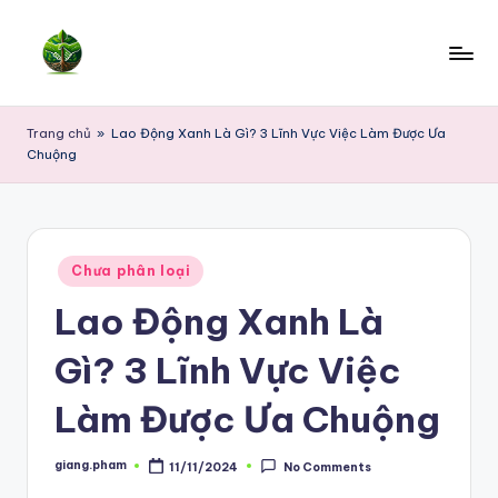
Skip
to
content
Trang chủ
»
Lao Động Xanh Là Gì? 3 Lĩnh Vực Việc Làm Được Ưa
Chuộng
Posted
Chưa phân loại
in
Lao Động Xanh Là
Gì? 3 Lĩnh Vực Việc
Làm Được Ưa Chuộng
giang.pham
11/11/2024
No Comments
Posted
by