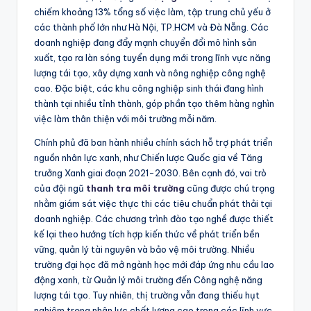
chiếm khoảng 13% tổng số việc làm, tập trung chủ yếu ở
các thành phố lớn như Hà Nội, TP.HCM và Đà Nẵng. Các
doanh nghiệp đang đẩy mạnh chuyển đổi mô hình sản
xuất, tạo ra làn sóng tuyển dụng mới trong lĩnh vực năng
lượng tái tạo, xây dựng xanh và nông nghiệp công nghệ
cao. Đặc biệt, các khu công nghiệp sinh thái đang hình
thành tại nhiều tỉnh thành, góp phần tạo thêm hàng nghìn
việc làm thân thiện với môi trường mỗi năm.
Chính phủ đã ban hành nhiều chính sách hỗ trợ phát triển
nguồn nhân lực xanh, như Chiến lược Quốc gia về Tăng
trưởng Xanh giai đoạn 2021-2030. Bên cạnh đó, vai trò
của đội ngũ
thanh tra môi trường
cũng được chú trọng
nhằm giám sát việc thực thi các tiêu chuẩn phát thải tại
doanh nghiệp. Các chương trình đào tạo nghề được thiết
kế lại theo hướng tích hợp kiến thức về phát triển bền
vững, quản lý tài nguyên và bảo vệ môi trường. Nhiều
trường đại học đã mở ngành học mới đáp ứng nhu cầu lao
động xanh, từ Quản lý môi trường đến Công nghệ năng
lượng tái tạo. Tuy nhiên, thị trường vẫn đang thiếu hụt
nghiêm trọng nhân lực chất lượng cao trong các lĩnh vực