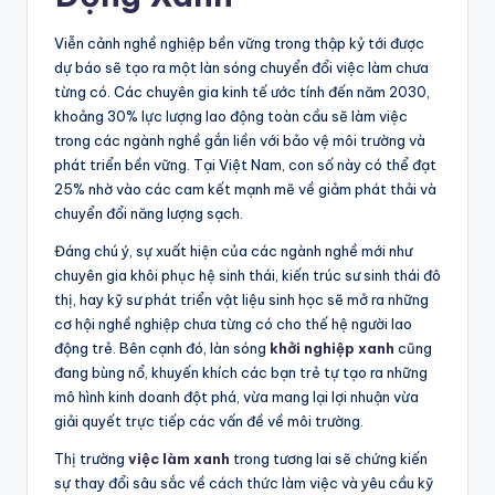
Viễn cảnh nghề nghiệp bền vững trong thập kỷ tới được
dự báo sẽ tạo ra một làn sóng chuyển đổi việc làm chưa
từng có. Các chuyên gia kinh tế ước tính đến năm 2030,
khoảng 30% lực lượng lao động toàn cầu sẽ làm việc
trong các ngành nghề gắn liền với bảo vệ môi trường và
phát triển bền vững. Tại Việt Nam, con số này có thể đạt
25% nhờ vào các cam kết mạnh mẽ về giảm phát thải và
chuyển đổi năng lượng sạch.
Đáng chú ý, sự xuất hiện của các ngành nghề mới như
chuyên gia khôi phục hệ sinh thái, kiến trúc sư sinh thái đô
thị, hay kỹ sư phát triển vật liệu sinh học sẽ mở ra những
cơ hội nghề nghiệp chưa từng có cho thế hệ người lao
động trẻ. Bên cạnh đó, làn sóng
khởi nghiệp xanh
cũng
đang bùng nổ, khuyến khích các bạn trẻ tự tạo ra những
mô hình kinh doanh đột phá, vừa mang lại lợi nhuận vừa
giải quyết trực tiếp các vấn đề về môi trường.
Thị trường
việc làm xanh
trong tương lai sẽ chứng kiến
sự thay đổi sâu sắc về cách thức làm việc và yêu cầu kỹ