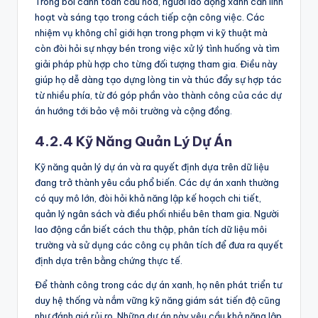
Trong bối cảnh toàn cầu hóa, người lao động xanh cần linh
hoạt và sáng tạo trong cách tiếp cận công việc. Các
nhiệm vụ không chỉ giới hạn trong phạm vi kỹ thuật mà
còn đòi hỏi sự nhạy bén trong việc xử lý tình huống và tìm
giải pháp phù hợp cho từng đối tượng tham gia. Điều này
giúp họ dễ dàng tạo dựng lòng tin và thúc đẩy sự hợp tác
từ nhiều phía, từ đó góp phần vào thành công của các dự
án hướng tới bảo vệ môi trường và cộng đồng.
4.2.4 Kỹ Năng Quản Lý Dự Án
Kỹ năng quản lý dự án và ra quyết định dựa trên dữ liệu
đang trở thành yêu cầu phổ biến. Các dự án xanh thường
có quy mô lớn, đòi hỏi khả năng lập kế hoạch chi tiết,
quản lý ngân sách và điều phối nhiều bên tham gia. Người
lao động cần biết cách thu thập, phân tích dữ liệu môi
trường và sử dụng các công cụ phân tích để đưa ra quyết
định dựa trên bằng chứng thực tế.
Để thành công trong các dự án xanh, họ nên phát triển tư
duy hệ thống và nắm vững kỹ năng giám sát tiến độ cũng
như đánh giá rủi ro. Những dự án này yêu cầu khả năng lập