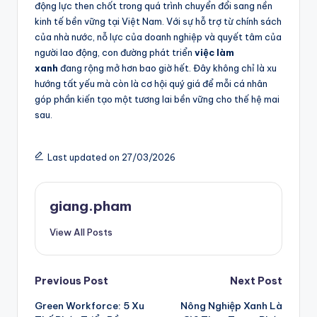
động lực then chốt trong quá trình chuyển đổi sang nền
kinh tế bền vững tại Việt Nam. Với sự hỗ trợ từ chính sách
của nhà nước, nỗ lực của doanh nghiệp và quyết tâm của
người lao động, con đường phát triển
việc làm
xanh
đang rộng mở hơn bao giờ hết. Đây không chỉ là xu
hướng tất yếu mà còn là cơ hội quý giá để mỗi cá nhân
góp phần kiến tạo một tương lai bền vững cho thế hệ mai
sau.
Last updated on 27/03/2026
giang.pham
View All Posts
Post
Previous Post
Next Post
Green Workforce: 5 Xu
Nông Nghiệp Xanh Là
navigation