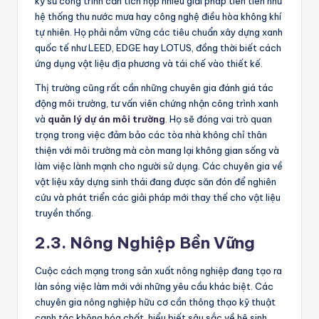
kỹ sư công trình cần tích hợp nhiều giải pháp tiên tiến như
hệ thống thu nước mưa hay công nghệ điều hòa không khí
tự nhiên. Họ phải nắm vững các tiêu chuẩn xây dựng xanh
quốc tế như LEED, EDGE hay LOTUS, đồng thời biết cách
ứng dụng vật liệu địa phương và tái chế vào thiết kế.
Thị trường cũng rất cần những chuyên gia đánh giá tác
động môi trường, tư vấn viên chứng nhận công trình xanh
và
quản lý dự án môi trường
. Họ sẽ đóng vai trò quan
trọng trong việc đảm bảo các tòa nhà không chỉ thân
thiện với môi trường mà còn mang lại không gian sống và
làm việc lành mạnh cho người sử dụng. Các chuyên gia về
vật liệu xây dựng sinh thái đang được săn đón để nghiên
cứu và phát triển các giải pháp mới thay thế cho vật liệu
truyền thống.
2.3. Nông Nghiệp Bền Vững
Cuộc cách mạng trong sản xuất nông nghiệp đang tạo ra
làn sóng việc làm mới với những yêu cầu khác biệt. Các
chuyên gia nông nghiệp hữu cơ cần thông thạo kỹ thuật
canh tác không hóa chất, hiểu biết sâu sắc về hệ sinh