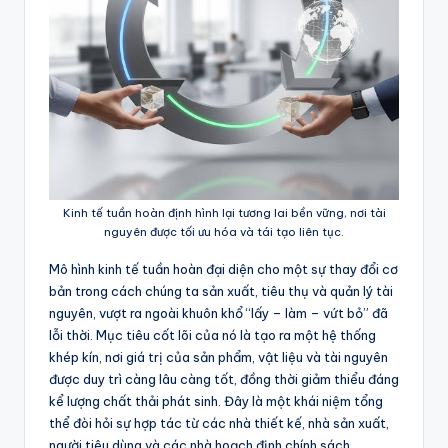
Kinh tế tuần hoàn định hình lại tương lai bền vững, nơi tài
nguyên được tối ưu hóa và tái tạo liên tục.
Mô hình kinh tế tuần hoàn đại diện cho một sự thay đổi cơ
bản trong cách chúng ta sản xuất, tiêu thụ và quản lý tài
nguyên, vượt ra ngoài khuôn khổ “lấy – làm – vứt bỏ” đã
lỗi thời. Mục tiêu cốt lõi của nó là tạo ra một hệ thống
khép kín, nơi giá trị của sản phẩm, vật liệu và tài nguyên
được duy trì càng lâu càng tốt, đồng thời giảm thiểu đáng
kể lượng chất thải phát sinh. Đây là một khái niệm tổng
thể đòi hỏi sự hợp tác từ các nhà thiết kế, nhà sản xuất,
người tiêu dùng và các nhà hoạch định chính sách.