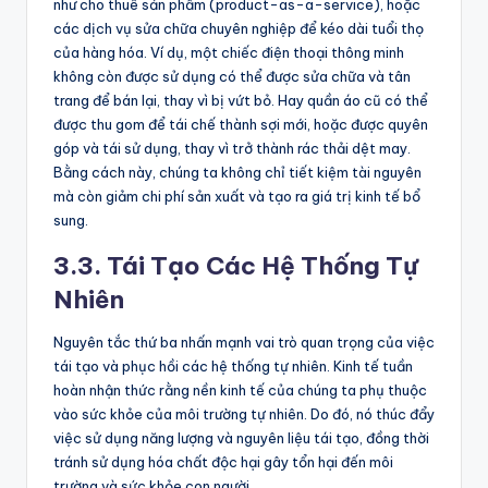
như cho thuê sản phẩm (product-as-a-service), hoặc
các dịch vụ sửa chữa chuyên nghiệp để kéo dài tuổi thọ
của hàng hóa. Ví dụ, một chiếc điện thoại thông minh
không còn được sử dụng có thể được sửa chữa và tân
trang để bán lại, thay vì bị vứt bỏ. Hay quần áo cũ có thể
được thu gom để tái chế thành sợi mới, hoặc được quyên
góp và tái sử dụng, thay vì trở thành rác thải dệt may.
Bằng cách này, chúng ta không chỉ tiết kiệm tài nguyên
mà còn giảm chi phí sản xuất và tạo ra giá trị kinh tế bổ
sung.
3.3. Tái Tạo Các Hệ Thống Tự
Nhiên
Nguyên tắc thứ ba nhấn mạnh vai trò quan trọng của việc
tái tạo và phục hồi các hệ thống tự nhiên. Kinh tế tuần
hoàn nhận thức rằng nền kinh tế của chúng ta phụ thuộc
vào sức khỏe của môi trường tự nhiên. Do đó, nó thúc đẩy
việc sử dụng năng lượng và nguyên liệu tái tạo, đồng thời
tránh sử dụng hóa chất độc hại gây tổn hại đến môi
trường và sức khỏe con người.