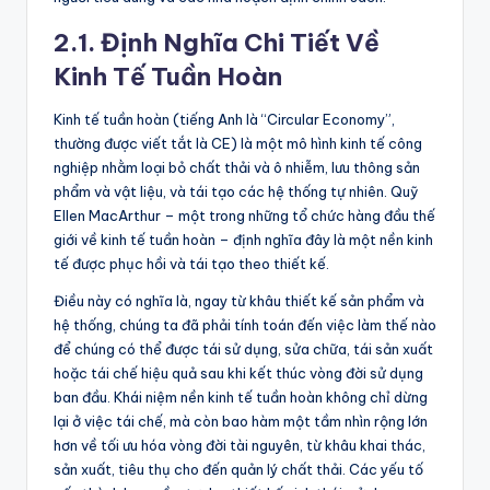
2.1. Định Nghĩa Chi Tiết Về
Kinh Tế Tuần Hoàn
Kinh tế tuần hoàn (tiếng Anh là “Circular Economy”,
thường được viết tắt là CE) là một mô hình kinh tế công
nghiệp nhằm loại bỏ chất thải và ô nhiễm, lưu thông sản
phẩm và vật liệu, và tái tạo các hệ thống tự nhiên. Quỹ
Ellen MacArthur – một trong những tổ chức hàng đầu thế
giới về kinh tế tuần hoàn – định nghĩa đây là một nền kinh
tế được phục hồi và tái tạo theo thiết kế.
Điều này có nghĩa là, ngay từ khâu thiết kế sản phẩm và
hệ thống, chúng ta đã phải tính toán đến việc làm thế nào
để chúng có thể được tái sử dụng, sửa chữa, tái sản xuất
hoặc tái chế hiệu quả sau khi kết thúc vòng đời sử dụng
ban đầu. Khái niệm nền kinh tế tuần hoàn không chỉ dừng
lại ở việc tái chế, mà còn bao hàm một tầm nhìn rộng lớn
hơn về tối ưu hóa vòng đời tài nguyên, từ khâu khai thác,
sản xuất, tiêu thụ cho đến quản lý chất thải. Các yếu tố