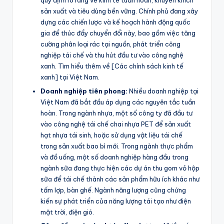
quy định rõ ràng về kinh tế tuần hoàn, khuyến khích
sản xuất và tiêu dùng bền vững. Chính phủ đang xây
dựng các chiến lược và kế hoạch hành động quốc
gia để thúc đẩy chuyển đổi này, bao gồm việc tăng
cường phân loại rác tại nguồn, phát triển công
nghiệp tái chế và thu hút đầu tư vào công nghệ
xanh. Tìm hiểu thêm về [Các chính sách kinh tế
xanh] tại Việt Nam.
Doanh nghiệp tiên phong:
Nhiều doanh nghiệp tại
Việt Nam đã bắt đầu áp dụng các nguyên tắc tuần
hoàn. Trong ngành nhựa, một số công ty đã đầu tư
vào công nghệ tái chế chai nhựa PET để sản xuất
hạt nhựa tái sinh, hoặc sử dụng vật liệu tái chế
trong sản xuất bao bì mới. Trong ngành thực phẩm
và đồ uống, một số doanh nghiệp hàng đầu trong
ngành sữa đang thực hiện các dự án thu gom vỏ hộp
sữa để tái chế thành các sản phẩm hữu ích khác như
tấm lợp, bàn ghế. Ngành năng lượng cũng chứng
kiến sự phát triển của năng lượng tái tạo như điện
mặt trời, điện gió.