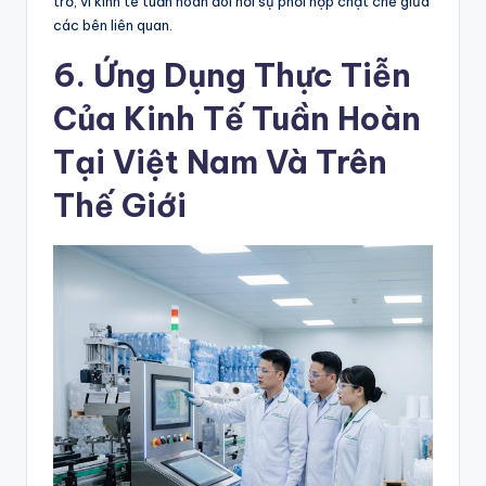
trở, vì kinh tế tuần hoàn đòi hỏi sự phối hợp chặt chẽ giữa
các bên liên quan.
6. Ứng Dụng Thực Tiễn
Của Kinh Tế Tuần Hoàn
Tại Việt Nam Và Trên
Thế Giới