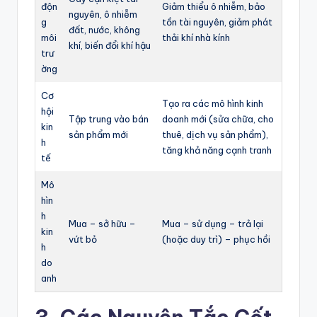
độn
Giảm thiểu ô nhiễm, bảo
nguyên, ô nhiễm
g
tồn tài nguyên, giảm phát
đất, nước, không
môi
thải khí nhà kính
khí, biến đổi khí hậu
trư
ờng
Cơ
Tạo ra các mô hình kinh
hội
Tập trung vào bán
doanh mới (sửa chữa, cho
kin
sản phẩm mới
thuê, dịch vụ sản phẩm),
h
tăng khả năng cạnh tranh
tế
Mô
hìn
h
Mua – sở hữu –
Mua – sử dụng – trả lại
kin
vứt bỏ
(hoặc duy trì) – phục hồi
h
do
anh