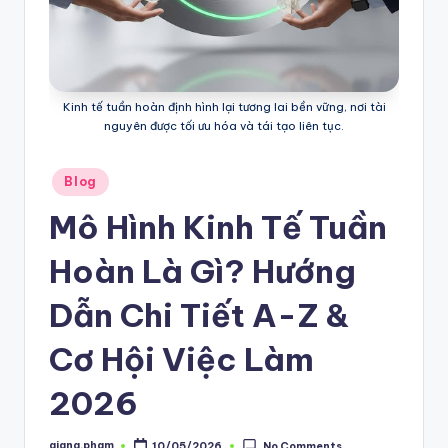
Kinh tế tuần hoàn định hình lại tương lai bền vững, nơi tài
nguyên được tối ưu hóa và tái tạo liên tục.
Posted
Blog
in
Mô Hình Kinh Tế Tuần
Hoàn Là Gì? Hướng
Dẫn Chi Tiết A-Z &
Cơ Hội Việc Làm
2026
giang.pham
10/05/2026
No Comments