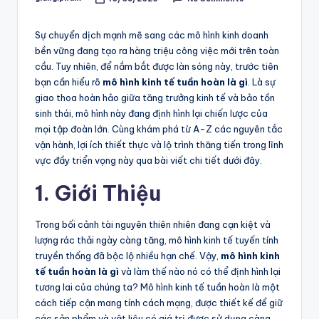
Posted
by
Sự chuyển dịch mạnh mẽ sang các mô hình kinh doanh
bền vững đang tạo ra hàng triệu công việc mới trên toàn
cầu. Tuy nhiên, để nắm bắt được làn sóng này, trước tiên
bạn cần hiểu rõ
mô hình kinh tế tuần hoàn là gì
. Là sự
giao thoa hoàn hảo giữa tăng trưởng kinh tế và bảo tồn
sinh thái, mô hình này đang định hình lại chiến lược của
mọi tập đoàn lớn. Cùng khám phá từ A-Z các nguyên tắc
vận hành, lợi ích thiết thực và lộ trình thăng tiến trong lĩnh
vực đầy triển vọng này qua bài viết chi tiết dưới đây.
1. Giới Thiệu
Trong bối cảnh tài nguyên thiên nhiên đang cạn kiệt và
lượng rác thải ngày càng tăng, mô hình kinh tế tuyến tính
truyền thống đã bộc lộ nhiều hạn chế. Vậy,
mô hình kinh
tế tuần hoàn là gì
và làm thế nào nó có thể định hình lại
tương lai của chúng ta? Mô hình kinh tế tuần hoàn là một
cách tiếp cận mang tính cách mạng, được thiết kế để giữ
các sản phẩm và vật liệu có giá trị được sử dụng càng