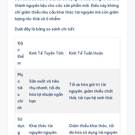
thành nguyên liệu cho các sản phẩm mới. Điều này không
chỉ giảm thiểu nhu cầu khai thác tài nguyên mà còn giảm
lượng rác thải và ô nhiễm.
Dưới đây là bảng so sánh chi tiết:
Đặ
c
Kinh Tế Tuyến Tính
Kinh Tế Tuần Hoàn
Điể
m
Mụ
c
Sản xuất và tiêu
Tối ưu hóa giá trị tài
tiê
thụ nhanh, tối đa
nguyên, giảm thiểu chất
u
hóa lợi nhuận ngắn
thải, tái tạo hệ sinh thái
chí
hạn
nh
Sử
dụn
Khai thác tài
Giảm thiểu khai thác, tối
g
nguyên nguyên
đa hóa sử dụng tài nguyên