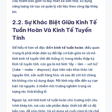
cấu thành bao gồm tư duy thiết kế sinh thái, sử dụng
năng lượng tái tạo và quản lý vật liệu theo vòng lặp khép
kín.
2.2. Sự Khác Biệt Giữa Kinh Tế
Tuần Hoàn Và Kinh Tế Tuyến
Tính
Để hiểu rõ hơn về đặc điểm
kinh tế tuần hoàn
, điều quan
trọng là phải nhận diện sự đối lập cơ bản giữa nó và mô
hình kinh tế tuyến tính đã thống trị trong nhiều thập kỷ.
Kinh tế tuyến tính, còn gọi là mô hình “lấy – làm – vứt bỏ”
(take – make – dispose), dựa trên việc khai thác tài
nguyên thô, sản xuất hàng hóa, và sau đó vứt bỏ chúng
khi không còn sử dụng được. Mô hình này dẫn đến sự cạn
kiệt tài nguyên, ô nhiễm môi trường nghiêm trọng và
lượng rác thải khổng lồ.
Ngược lại, mô hình kinh tế tuần hoàn chủ trương một chu
trình khép kín, nơi các sản phẩm được thiết kế để có độ
bền cao, dễ sửa chữa, tái sử dụng và cuối cùng là tái chế