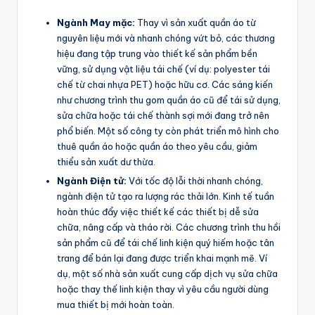
Ngành May mặc:
Thay vì sản xuất quần áo từ
nguyên liệu mới và nhanh chóng vứt bỏ, các thương
hiệu đang tập trung vào thiết kế sản phẩm bền
vững, sử dụng vật liệu tái chế (ví dụ: polyester tái
chế từ chai nhựa PET) hoặc hữu cơ. Các sáng kiến
như chương trình thu gom quần áo cũ để tái sử dụng,
sửa chữa hoặc tái chế thành sợi mới đang trở nên
phổ biến. Một số công ty còn phát triển mô hình cho
thuê quần áo hoặc quần áo theo yêu cầu, giảm
thiểu sản xuất dư thừa.
Ngành Điện tử:
Với tốc độ lỗi thời nhanh chóng,
ngành điện tử tạo ra lượng rác thải lớn. Kinh tế tuần
hoàn thúc đẩy việc thiết kế các thiết bị dễ sửa
chữa, nâng cấp và tháo rời. Các chương trình thu hồi
sản phẩm cũ để tái chế linh kiện quý hiếm hoặc tân
trang để bán lại đang được triển khai mạnh mẽ. Ví
dụ, một số nhà sản xuất cung cấp dịch vụ sửa chữa
hoặc thay thế linh kiện thay vì yêu cầu người dùng
mua thiết bị mới hoàn toàn.