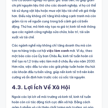
cho cả doanh nghiệp và quốc gia. Đầu tiên, nó giúp giảm
chi phí nguyên liệu thô cho các doanh nghiệp, vì họ có thể
tái sử dụng vật liệu hoặc mua vật liệu tái chế với giá thấp
hơn. Điều này không chỉ tăng khả năng cạnh tranh mà còn
giảm rủi ro về nguồn cung trong bối cảnh giá cả biến
động. Thứ hai, mô hình này tạo ra giá trị kinh tế mới thông
qua các ngành công nghiệp sửa chữa, bảo trì, tái sản
xuất và tái chế.
Các ngành nghề này không chỉ tăng doanh thu mà còn
tạo ra hàng triệu cơ hội
việc làm xanh
mới. Ví dụ, theo
một báo cáo của Ủy ban Châu Âu, kinh tế tuần hoàn có
thể tạo ra 1,2 triệu việc làm mới ở châu Âu vào năm 2030.
Hơn nữa, việc đầu tư vào các giải pháp tuần hoàn thu hút
các khoản đầu tư bền vững, giúp nền kinh tế trở nên kiên
cường và ổn định hơn trước các cú sốc tài nguyên.
4.3. Lợi Ích Về Xã Hội
Ngoài các lợi ích về môi trường và kinh tế, kinh tế tuần
hoàn còn có tác động tích cực đến xã hội. Bằng cách
giảm ô nhiễm và cải thiện chất lượng môi trường, nó góp