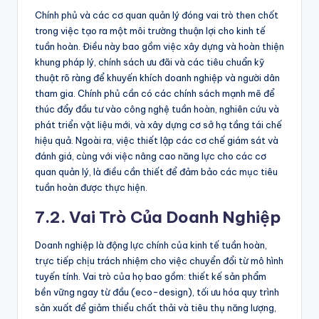
Chính phủ và các cơ quan quản lý đóng vai trò then chốt
trong việc tạo ra một môi trường thuận lợi cho kinh tế
tuần hoàn. Điều này bao gồm việc xây dựng và hoàn thiện
khung pháp lý, chính sách ưu đãi và các tiêu chuẩn kỹ
thuật rõ ràng để khuyến khích doanh nghiệp và người dân
tham gia. Chính phủ cần có các chính sách mạnh mẽ để
thúc đẩy đầu tư vào công nghệ tuần hoàn, nghiên cứu và
phát triển vật liệu mới, và xây dựng cơ sở hạ tầng tái chế
hiệu quả. Ngoài ra, việc thiết lập các cơ chế giám sát và
đánh giá, cùng với việc nâng cao năng lực cho các cơ
quan quản lý, là điều cần thiết để đảm bảo các mục tiêu
tuần hoàn được thực hiện.
7.2. Vai Trò Của Doanh Nghiệp
Doanh nghiệp là động lực chính của kinh tế tuần hoàn,
trực tiếp chịu trách nhiệm cho việc chuyển đổi từ mô hình
tuyến tính. Vai trò của họ bao gồm: thiết kế sản phẩm
bền vững ngay từ đầu (eco-design), tối ưu hóa quy trình
sản xuất để giảm thiểu chất thải và tiêu thụ năng lượng,