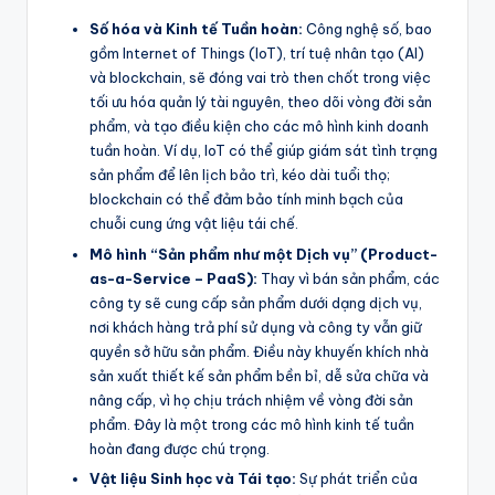
Số hóa và Kinh tế Tuần hoàn:
Công nghệ số, bao
gồm Internet of Things (IoT), trí tuệ nhân tạo (AI)
và blockchain, sẽ đóng vai trò then chốt trong việc
tối ưu hóa quản lý tài nguyên, theo dõi vòng đời sản
phẩm, và tạo điều kiện cho các mô hình kinh doanh
tuần hoàn. Ví dụ, IoT có thể giúp giám sát tình trạng
sản phẩm để lên lịch bảo trì, kéo dài tuổi thọ;
blockchain có thể đảm bảo tính minh bạch của
chuỗi cung ứng vật liệu tái chế.
Mô hình “Sản phẩm như một Dịch vụ” (Product-
as-a-Service – PaaS):
Thay vì bán sản phẩm, các
công ty sẽ cung cấp sản phẩm dưới dạng dịch vụ,
nơi khách hàng trả phí sử dụng và công ty vẫn giữ
quyền sở hữu sản phẩm. Điều này khuyến khích nhà
sản xuất thiết kế sản phẩm bền bỉ, dễ sửa chữa và
nâng cấp, vì họ chịu trách nhiệm về vòng đời sản
phẩm. Đây là một trong các mô hình kinh tế tuần
hoàn đang được chú trọng.
Vật liệu Sinh học và Tái tạo:
Sự phát triển của