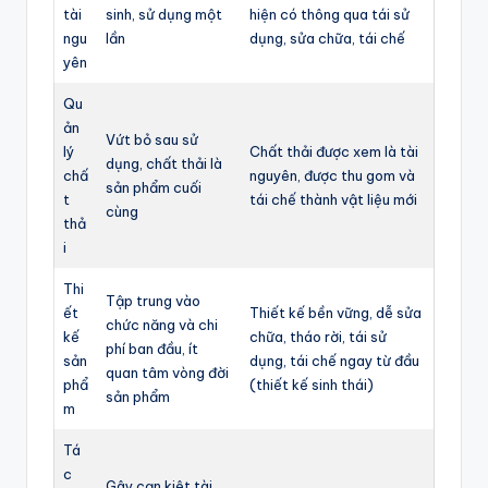
tài
sinh, sử dụng một
hiện có thông qua tái sử
ngu
lần
dụng, sửa chữa, tái chế
yên
Qu
ản
Vứt bỏ sau sử
lý
Chất thải được xem là tài
dụng, chất thải là
chấ
nguyên, được thu gom và
sản phẩm cuối
t
tái chế thành vật liệu mới
cùng
thả
i
Thi
Tập trung vào
ết
Thiết kế bền vững, dễ sửa
chức năng và chi
kế
chữa, tháo rời, tái sử
phí ban đầu, ít
sản
dụng, tái chế ngay từ đầu
quan tâm vòng đời
phẩ
(thiết kế sinh thái)
sản phẩm
m
Tá
c
Gây cạn kiệt tài