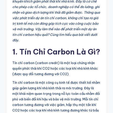
khuyến khích giảm phát thải khí nhà kính. Đây là cơ chế
cho phép các tổ chức, doanh nghiệp có thể đo lường, ghi
nhận và giao dịch lượng khí thải đã giảm được. Thông qua
việc phát triển dự án tín chỉ carbon, không chỉ tạo ra giá
trị kinh tế mà còn đóng góp tích cực vào công cuộc bảo
vệ môi trường. Vậy làm thế nào để phát triển một dự án
tín chỉ carbon hiệu quả? Cùng tìm hiểu qua bài viết dưới
đây.
1. Tín Chỉ Carbon Là Gì?
Tín chỉ carbon (carbon credit) là một loại chứng nhận
quyền phát thải khí CO2 hoặc các loại khí nhà kính khác
(được quy đổi tương đương với CO2).
Tín chỉ carbon là một công cụ kinh tế được thiết kế nhằm
giúp giảm lượng khí nhà kính thải ra môi trường. Đây là
một khái niệm quan trọng trong nỗ lực toàn cầu nhằm đối
phó với biến đổi khí hậu và bảo vệ môi trường. Mỗi tín chỉ
carbon tương đương với việc giảm, hấp thụ một tấn khí
CO2 hoặc các loại khí nhà kính tương đương khác từ bầu