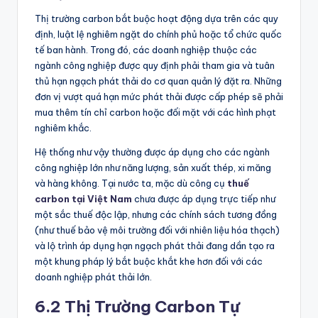
Thị trường carbon bắt buộc hoạt động dựa trên các quy
định, luật lệ nghiêm ngặt do chính phủ hoặc tổ chức quốc
tế ban hành. Trong đó, các doanh nghiệp thuộc các
ngành công nghiệp được quy định phải tham gia và tuân
thủ hạn ngạch phát thải do cơ quan quản lý đặt ra. Những
đơn vị vượt quá hạn mức phát thải được cấp phép sẽ phải
mua thêm tín chỉ carbon hoặc đối mặt với các hình phạt
nghiêm khắc.
Hệ thống như vậy thường được áp dụng cho các ngành
công nghiệp lớn như năng lượng, sản xuất thép, xi măng
và hàng không. Tại nước ta, mặc dù công cụ
thuế
carbon tại Việt Nam
chưa được áp dụng trực tiếp như
một sắc thuế độc lập, nhưng các chính sách tương đồng
(như thuế bảo vệ môi trường đối với nhiên liệu hóa thạch)
và lộ trình áp dụng hạn ngạch phát thải đang dần tạo ra
một khung pháp lý bắt buộc khắt khe hơn đối với các
doanh nghiệp phát thải lớn.
6.2 Thị Trường Carbon Tự