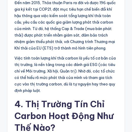
Đến năm 2015, Thỏa thuận Paris ra đời và được 196 quốc
gia ký kết tại COP21, đặt mục tiêu hạn chế biến đổi khí
hậu thông qua việc kiểm soát tổng lượng khí thải toàn
cầu, yêu cầu các quốc gia giảm lượng phát thải carbon
của mình. Từ đó, hệ thống Cap & Trade (mua bán phát
thải) được phát triển nhằm giám sát, đảm bảo trách
nhiệm giảm thiểu phát thải, với Chương trình Thương mại
Khí thải của EU (ETS) trở thành mô hình tiên phong.
Việc tính toán lượng khí thải carbon là yếu tố cơ bản của
thị trường, là nền tảng trong các đánh giá ESG (các tiêu
chí về Môi trường, Xã hội, Quản trị). Nhờ đó, các tổ chức
có thể hiểu rõ mức phát thải của mình và tham gia tích
cực vào thị trường carbon, dù là tự nguyện hay theo quy
định pháp luật.
4. Thị Trường Tín Chỉ
Carbon Hoạt Động Như
Thế Nào?