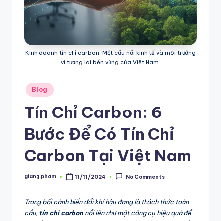
Kinh doanh tín chỉ carbon: Một cầu nối kinh tế và môi trường
vì tương lai bền vững của Việt Nam.
Posted
Blog
in
Tín Chỉ Carbon: 6
Bước Để Có Tín Chỉ
Carbon Tại Việt Nam
giang.pham
11/11/2024
No Comments
Posted
by
Trong bối cảnh biến đổi khí hậu đang là thách thức toàn
cầu,
tín chỉ carbon
nổi lên như một công cụ hiệu quả để